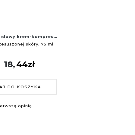
idowy krem-kompres
naprawczy do rąk
zesuszonej skóry, 75 ml
18,
44
zł
AJ DO KOSZYKA
ierwszą opinię
Dodaj
do
ulubionych