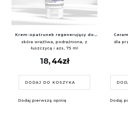
Krem-opatrunek regenerujący do
Ceram
rąk
skóra wrażliwa, podrażniona, z
dla pr
łuszczycą i azs, 75 ml
18,
44
zł
DODAJ DO KOSZYKA
DOD
Dodaj pierwszą opinię
Dodaj p
Dodaj
do
ulubionych