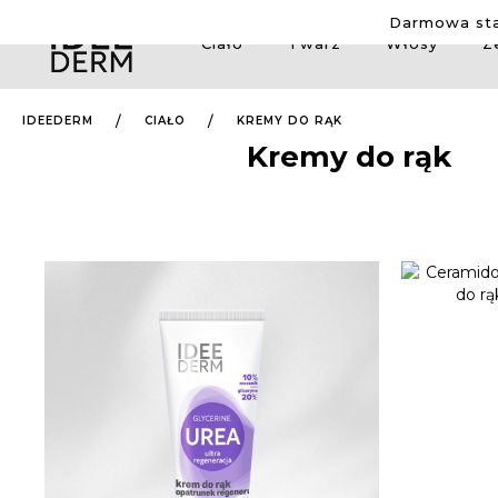
Darmowa sta
Ciało
Twarz
Włosy
Z
IDEEDERM
CIAŁO
KREMY DO RĄK
Kremy do rąk