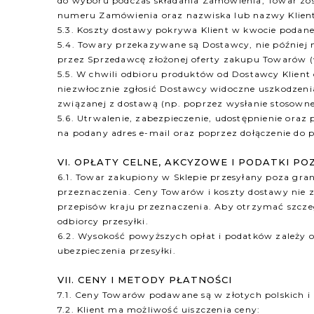
do wyboru podczas składania Zamówienia, Towar zos
numeru Zamówienia oraz nazwiska lub nazwy Klien
5.3. Koszty dostawy pokrywa Klient w kwocie podane
5.4. Towary przekazywane są Dostawcy, nie później 
przez Sprzedawcę złożonej oferty zakupu Towarów (
5.5. W chwili odbioru produktów od Dostawcy Klient 
niezwłocznie zgłosić Dostawcy widoczne uszkodzenia
związanej z dostawą (np. poprzez wysłanie stosown
5.6. Utrwalenie, zabezpieczenie, udostępnienie ora
na podany adres e-mail oraz poprzez dołączenie do p
VI. OPŁATY CELNE, AKCYZOWE I PODATKI PO
6.1. Towar zakupiony w Sklepie przesyłany poza gr
przeznaczenia. Ceny Towarów i koszty dostawy nie 
przepisów kraju przeznaczenia. Aby otrzymać szcze
odbiorcy przesyłki.
6.2. Wysokość powyższych opłat i podatków zależy od
ubezpieczenia przesyłki.
VII. CENY I METODY PŁATNOŚCI
7.1. Ceny Towarów podawane są w złotych polskich i
7.2. Klient ma możliwość uiszczenia ceny: