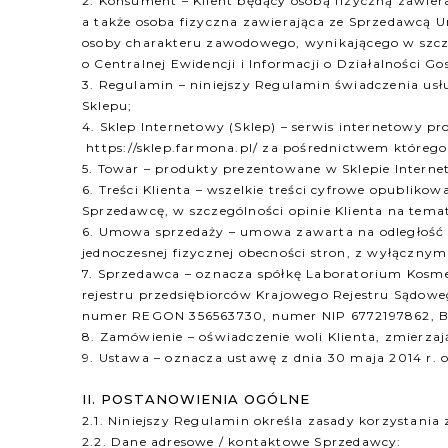
2. Konsument – Klient będący osobą fizyczną zawi
a także osoba fizyczna zawierająca ze Sprzedawcą U
osoby charakteru zawodowego, wynikającego w szcze
o Centralnej Ewidencji i Informacji o Działalności Go
3. Regulamin – niniejszy Regulamin świadczenia us
Sklepu;
4. Sklep Internetowy (Sklep) – serwis internetowy
https://sklep.farmona.pl/ za pośrednictwem którego
5. Towar – produkty prezentowane w Sklepie Intern
6. Treści Klienta – wszelkie treści cyfrowe opubli
Sprzedawcę, w szczególności opinie Klienta na tem
6. Umowa sprzedaży – umowa zawarta na odległoś
jednoczesnej fizycznej obecności stron, z wyłączny
7. Sprzedawca – oznacza spółkę Laboratorium Kosme
rejestru przedsiębiorców Krajowego Rejestru Sąd
numer REGON 356563730, numer NIP 6772197862, BD
8. Zamówienie – oświadczenie woli Klienta, zmierzaj
9. Ustawa – oznacza ustawę z dnia 30 maja 2014 r. o
II. POSTANOWIENIA OGÓLNE
2.1. Niniejszy Regulamin określa zasady korzystania
2.2. Dane adresowe / kontaktowe Sprzedawcy: