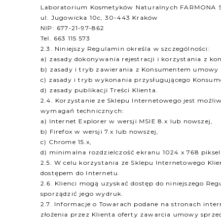
Laboratorium Kosmetyków Naturalnych FARMONA Sp
ul. Jugowicka 10c, 30-443 Kraków
NIP: 677-21-97-862
Tel. 663 115 573
2.3. Niniejszy Regulamin określa w szczególności:
a) zasady dokonywania rejestracji i korzystania z k
b) zasady i tryb zawierania z Konsumentem umowy 
c) zasady i tryb wykonania przysługującego Konsum
d) zasady publikacji Treści Klienta.
2.4. Korzystanie ze Sklepu Internetowego jest możl
wymagań technicznych:
a) Internet Explorer w wersji MSIE 8.x lub nowszej,
b) Firefox w wersji 7.x lub nowszej,
c) Chrome 15.x,
d) minimalna rozdzielczość ekranu 1024 x 768 piksel
2.5. W celu korzystania ze Sklepu Internetowego K
dostępem do Internetu.
2.6. Klienci mogą uzyskać dostęp do niniejszego Re
sporządzić jego wydruk.
2.7. Informacje o Towarach podane na stronach inter
złożenia przez Klienta oferty zawarcia umowy sprze