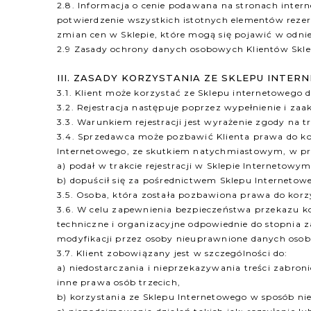
2.8. Informacja o cenie podawana na stronach inte
potwierdzenie wszystkich istotnych elementów rezerw
zmian cen w Sklepie, które mogą się pojawić w odn
2.9 Zasady ochrony danych osobowych Klientów Skl
III. ZASADY KORZYSTANIA ZE SKLEPU INTE
3.1. Klient może korzystać ze Sklepu internetowego d
3.2. Rejestracja następuje poprzez wypełnienie i za
3.3. Warunkiem rejestracji jest wyrażenie zgody n
3.4. Sprzedawca może pozbawić Klienta prawa do kor
Internetowego, ze skutkiem natychmiastowym, w prz
a) podał w trakcie rejestracji w Sklepie Internetow
b) dopuścił się za pośrednictwem Sklepu Internetow
3.5. Osoba, która została pozbawiona prawa do korz
3.6. W celu zapewnienia bezpieczeństwa przekazu 
techniczne i organizacyjne odpowiednie do stopnia 
modyfikacji przez osoby nieuprawnione danych osob
3.7. Klient zobowiązany jest w szczególności do:
a) niedostarczania i nieprzekazywania treści zabron
inne prawa osób trzecich,
b) korzystania ze Sklepu Internetowego w sposób ni