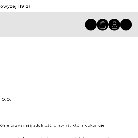
wyżej 119 zł
O.O.
ególne przyznają zdolność prawną, która dokonuje