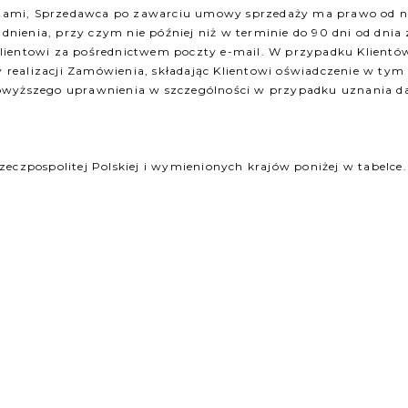
mi, Sprzedawca po zawarciu umowy sprzedaży ma prawo od niej 
nienia, przy czym nie później niż w terminie do 90 dni od dni
Klientowi za pośrednictwem poczty e-mail. W przypadku Klien
realizacji Zamówienia, składając Klientowi oświadczenie w tym
powyższego uprawnienia w szczególności w przypadku uznania 
zeczpospolitej Polskiej i wymienionych krajów poniżej w tabelc