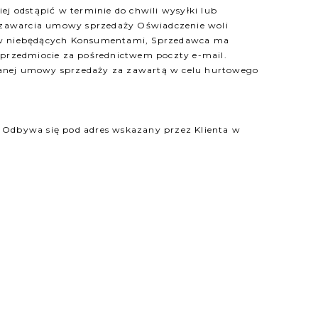
odstąpić w terminie do chwili wysyłki lub
a zawarcia umowy sprzedaży Oświadczenie woli
tów niebędących Konsumentami, Sprzedawca ma
 przedmiocie za pośrednictwem poczty e-mail.
danej umowy sprzedaży za zawartą w celu hurtowego
e. Odbywa się pod adres wskazany przez Klienta w