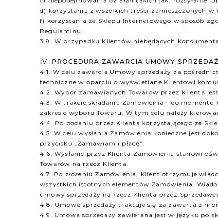
c) niepodejmowania działań takich jak: rozsyłanie 
d) korzystania z wszelkich treści zamieszczonych w
f) korzystania ze Sklepu Internetowego w sposób zg
Regulaminu.
3.8. W przypadku Klientów niebędących Konsumenta
IV. PROCEDURA ZAWARCIA UMOWY SPRZEDA
4.1. W celu zawarcia Umowy sprzedaży za pośrednic
techniczne w oparciu o wyświetlane Klientowi komun
4.2. Wybór zamawianych Towarów przez Klienta jes
4.3. W trakcie składania Zamówienia – do momentu 
zakresie wyboru Towaru. W tym celu należy kierowa
4.4. Po podaniu przez Klienta korzystającego ze S
4.5. W celu wysłania Zamówienia konieczne jest do
przycisku „Zamawiam i płacę”.
4.6. Wysłanie przez Klienta Zamówienia stanowi ośw
Towarów na rzecz Klienta.
4.7. Po złożeniu Zamówienia, Klient otrzymuje wiad
wszystkich istotnych elementów Zamówienia. Wiadom
umowy sprzedaży na rzecz Klienta przez Sprzedaw
4.8. Umowę sprzedaży traktuje się za zawartą z mo
4.9. Umowa sprzedaży zawierana jest w języku pols