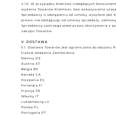
4.10. W przypadku Klientów niebędących Konsumenta
wydania Towarów Klientowi, bez wskazywania uzasad
Sprzedawcy o odstąpieniu od umowy wysyłane jest 
prawo, nie odstępując od umowy sprzedaży, odmowy 
Sprzedawca zastrzega sobie prawo skorzystania z 
zakupu Towarów.
V. DOSTAWA
5.1. Dostawa Towarów jest ograniczona do obszaru R
trakcie składania Zamówienia.
Niemcy DE
Austria AT
Belgia BE
Kanada CA
Hiszpania ES
Finlandia FI
Francja FR
Włochy IT
Luksemburg LU
Polska PL
Portugalia PT