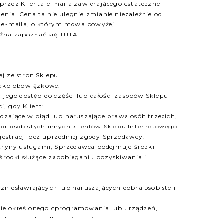
rzez Klienta e-maila zawierającego ostateczne
nia. Cena ta nie ulegnie zmianie niezależnie od
a e-maila, o którym mowa powyżej.
ożna zapoznać się TUTAJ
j ze stron Sklepu.
jako obowiązkowe.
jego dostęp do części lub całości zasobów Sklepu
, gdy Klient:
dzające w błąd lub naruszające prawa osób trzecich,
óbr osobistych innych klientów Sklepu Internetowego
jestracji bez uprzedniej zgody Sprzedawcy.
ryny usługami, Sprzedawca podejmuje środki
środki służące zapobieganiu pozyskiwania i
zniesławiających lub naruszających dobra osobiste i
ycie określonego oprogramowania lub urządzeń,