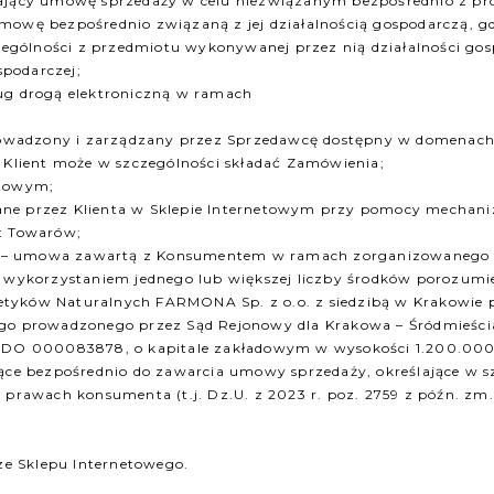
erający umowę sprzedaży w celu niezwiązanym bezpośrednio z p
mowę bezpośrednio związaną z jej działalnością gospodarczą, gdy
gólności z przedmiotu wykonywanej przez nią działalności gos
spodarczej;
ług drogą elektroniczną w ramach
 prowadzony i zarządzany przez Sprzedawcę dostępny w domenach
 Klient może w szczególności składać Zamówienia;
etowym;
kowane przez Klienta w Sklepie Internetowym przy pomocy mechan
at Towarów;
ć – umowa zawartą z Konsumentem w ramach zorganizowanego s
m wykorzystaniem jednego lub większej liczby środków porozumi
tyków Naturalnych FARMONA Sp. z o.o. z siedzibą w Krakowie p
owego prowadzonego przez Sąd Rejonowy dla Krakowa – Śródmie
O 000083878, o kapitale zakładowym w wysokości 1.200.000,
ące bezpośrednio do zawarcia umowy sprzedaży, określające w sz
 prawach konsumenta (t.j. Dz.U. z 2023 r. poz. 2759 z późn. zm.
 ze Sklepu Internetowego.