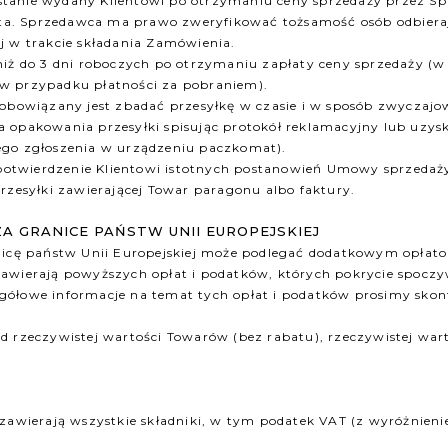
tanie wydany Klientowi po otrzymaniu ceny sprzedaży przez Sp
ta. Sprzedawca ma prawo zweryfikować tożsamość osób odbiera
j w trakcie składania Zamówienia.
niż do 3 dni roboczych po otrzymaniu zapłaty ceny sprzedaży (w
w przypadku płatności za pobraniem).
obowiązany jest zbadać przesyłkę w czasie i w sposób zwyczajow
 opakowania przesyłki spisując protokół reklamacyjny lub uzysk
ego zgłoszenia w urządzeniu paczkomat).
z potwierdzenie Klientowi istotnych postanowień Umowy sprzedaż
rzesyłki zawierającej Towar paragonu albo faktury.
ZA GRANICE PAŃSTW UNII EUROPEJSKIEJ
anicę państw Unii Europejskiej może podlegać dodatkowym opł
zawierają powyższych opłat i podatków, których pokrycie spoczy
gółowe informacje na temat tych opłat i podatków prosimy sko
 rzeczywistej wartości Towarów (bez rabatu), rzeczywistej wart
 zawierają wszystkie składniki, w tym podatek VAT (z wyróżnieni