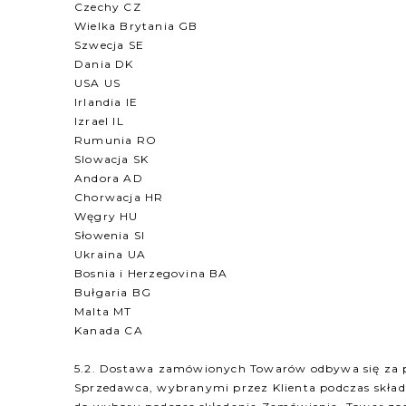
Czechy CZ
Wielka Brytania GB
Szwecja SE
Dania DK
USA US
Irlandia IE
Izrael IL
Rumunia RO
Slowacja SK
Andora AD
Chorwacja HR
Węgry HU
Słowenia SI
Ukraina UA
Bosnia i Herzegovina BA
Bułgaria BG
Malta MT
Kanada CA
5.2. Dostawa zamówionych Towarów odbywa się za p
Sprzedawca, wybranymi przez Klienta podczas skład