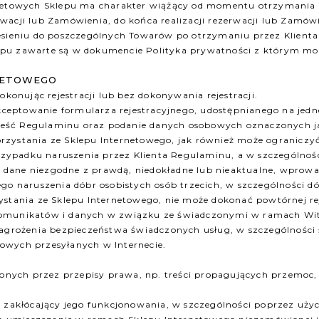
rnetowych Sklepu ma charakter wiążący od momentu otrzymania p
acji lub Zamówienia, do końca realizacji rezerwacji lub Zamówie
iesieniu do poszczególnych Towarów po otrzymaniu przez Klient
epu zawarte są w dokumencie Polityka prywatności z którym m
RNETOWEGO
okonując rejestracji lub bez dokonywania rejestracji.
akceptowanie formularza rejestracyjnego, udostępnianego na jedne
a treść Regulaminu oraz podanie danych osobowych oznaczonych 
zystania ze Sklepu Internetowego, jak również może ograniczyć 
ypadku naruszenia przez Klienta Regulaminu, a w szczególności
ym dane niezgodne z prawdą, niedokładne lub nieaktualne, wprowa
ego naruszenia dóbr osobistych osób trzecich, w szczególności d
ystania ze Sklepu Internetowego, nie może dokonać powtórnej re
komunikatów i danych w związku ze świadczonymi w ramach Wit
zagrożenia bezpieczeństwa świadczonych usług, w szczególności 
owych przesyłanych w Internecie.
ionych przez przepisy prawa, np. treści propagujących przemoc, 
e zakłócający jego funkcjonowania, w szczególności poprzez uż