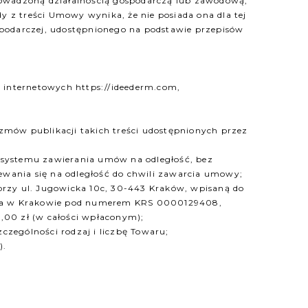
rowadzoną działalnością gospodarczą lub zawodową,
 z treści Umowy wynika, że nie posiada ona dla tej
podarczej, udostępnionego na podstawie przepisów
 internetowych https://ideederm.com,
izmów publikacji takich treści udostępnionych przez
ystemu zawierania umów na odległość, bez
ewania się na odległość do chwili zawarcia umowy;
rzy ul. Jugowicka 10c, 30-443 Kraków, wpisaną do
ścia w Krakowie pod numerem KRS 0000129408,
00 zł (w całości wpłaconym);
czególności rodzaj i liczbę Towaru;
).