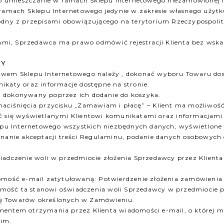
lub umieszczanie w ramach Sklepu Internetowego niezamówionej 
 ramach Sklepu Internetowego jedynie w zakresie własnego użytk
odny z przepisami obowiązującego na terytorium Rzeczypospolit
mi, Sprzedawca ma prawo odmówić rejestracji Klienta bez wsk
ŻY
twem Sklepu Internetowego należy , dokonać wyboru Towaru dos
ikaty oraz informacje dostępne na stronie.
t dokonywany poprzez ich dodanie do koszyka.
naciśnięcia przycisku „Zamawiam i płacę” – Klient ma możliwo
ć się wyświetlanymi Klientowi komunikatami oraz informacjami 
klepu Internetowego wszystkich niezbędnych danych, wyświetlo
konanie akceptacji treści Regulaminu, podanie danych osobowyc
iadczenie woli w przedmiocie złożenia Sprzedawcy przez Klient
omość e-mail zatytułowaną: Potwierdzenie złożenia zamówienia 
ość ta stanowi oświadczenia woli Sprzedawcy w przedmiocie prz
cę Towarów określonych w Zamówieniu.
mentem otrzymania przez Klienta wiadomości e-mail, o której 
kim.