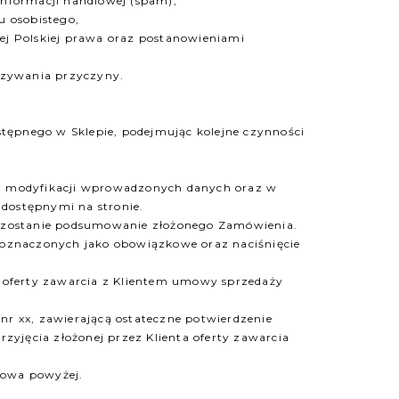
informacji handlowej (spam),
u osobistego,
ej Polskiej prawa oraz postanowieniami
azywania przyczyny.
tępnego w Sklepie, podejmując kolejne czynności
ść modyfikacji wprowadzonych danych oraz w
dostępnymi na stronie.
ne zostanie podsumowanie złożonego Zamówienia.
h oznaczonych jako obowiązkowe oraz naciśnięcie
a oferty zawarcia z Klientem umowy sprzedaży
nr xx, zawierającą ostateczne potwierdzenie
yjęcia złożonej przez Klienta oferty zawarcia
mowa powyżej.