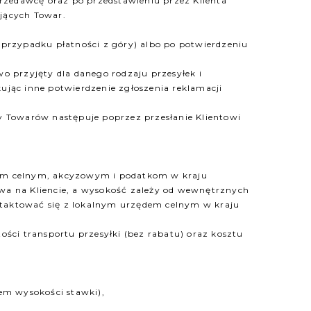
rzedawcę oraz po przedstawieniu przez Klienta
jących Towar.
 przypadku płatności z góry) albo po potwierdzeniu
o przyjęty dla danego rodzaju przesyłek i
ując inne potwierdzenie zgłoszenia reklamacji
y Towarów następuje poprzez przesłanie Klientowi
atom celnym, akcyzowym i podatkom w kraju
wa na Kliencie, a wysokość zależy od wewnętrznych
ntaktować się z lokalnym urzędem celnym w kraju
ości transportu przesyłki (bez rabatu) oraz kosztu
em wysokości stawki),