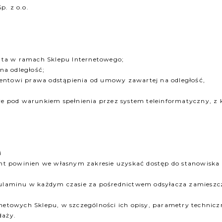
. z o.o.
onta w ramach Sklepu Internetowego;
na odległość;
entowi prawa odstąpienia od umowy zawartej na odległość,
iwe pod warunkiem spełnienia przez system teleinformatyczny, z
i
lient powinien we własnym zakresie uzyskać dostęp do stanowis
gulaminu w każdym czasie za pośrednictwem odsyłacza zamieszcz
netowych Sklepu, w szczególności ich opisy, parametry technicz
daży.