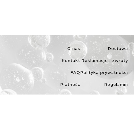
O nas
Dostawa
Kontakt
Reklamacje i zwroty
FAQ
Polityka prywatności
Płatność
Regulamin
©2026 IDEEPHARM