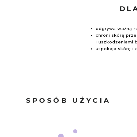
DL
odgrywa ważną ro
chroni skórę prz
i uszkodzeniami b
uspokaja skórę i 
SPOSÓB UŻYCIA