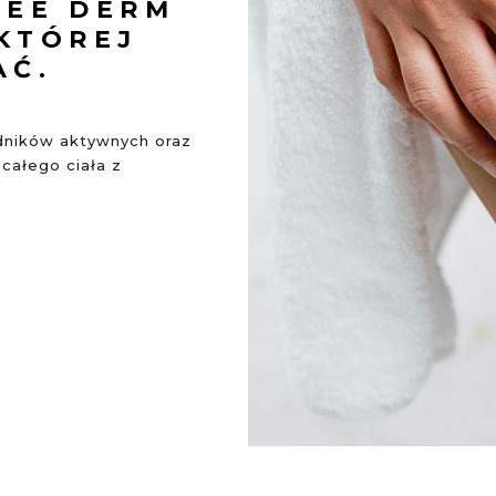
DEE DERM
 KTÓREJ
AĆ.
adników aktywnych oraz
całego ciała z