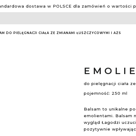
ndardowa dostawa w POLSCE dla zamówień o wartości po
M DO PIELĘGNACJI CIAŁA ZE ZMIANAMI ŁUSZCZYCOWYMI I AZS
EMOLI
do pielęgnacji ciała 
pojemność: 250 ml
Balsam to unikalne po
emolientami. Balsam na
wygląd Łagodzi uczuci
pozytywnie wpływając 