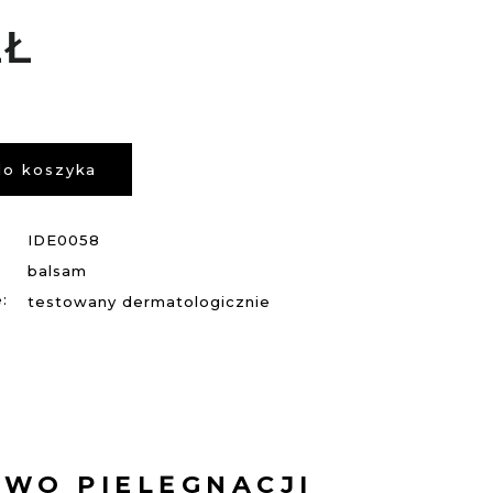
ZŁ
do koszyka
IDE0058
balsam
:
testowany dermatologicznie
TWO PIELĘGNACJI