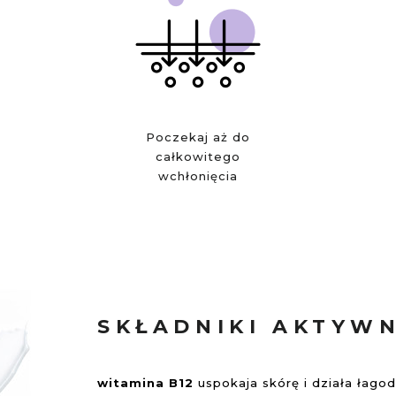
Poczekaj aż do
całkowitego
wchłonięcia
SKŁADNIKI AKTYW
witamina B12
uspokaja skórę i działa łago