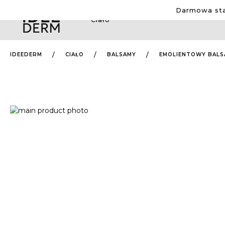
Darmowa sta
Ciało
IDEEDERM
CIAŁO
BALSAMY
EMOLIENTOWY BALSA
Przejdź
na
Przejdź
koniec
na
galerii
początek
galerii