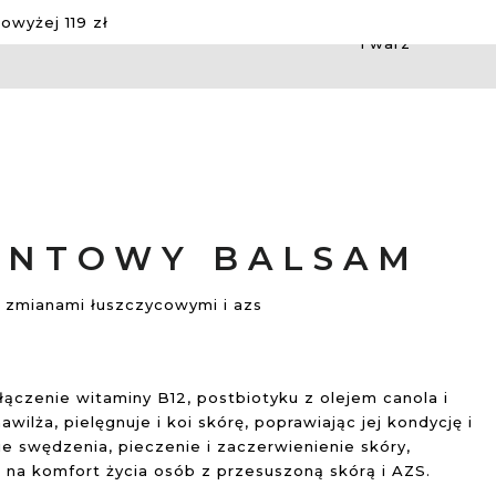
wyżej 119 zł
Twarz
ENTOWY BALSAM
ze zmianami łuszczycowymi i azs
łączenie witaminy B12, postbiotyku z olejem canola i
wilża, pielęgnuje i koi skórę, poprawiając jej kondycję i
e swędzenia, pieczenie i zaczerwienienie skóry,
na komfort życia osób z przesuszoną skórą i AZS.