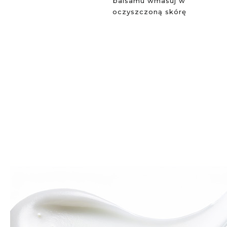
balsamu wmasuj w
oczyszczoną skórę