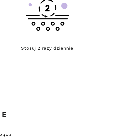
Stosuj 2 razy dziennie
NE
dząco