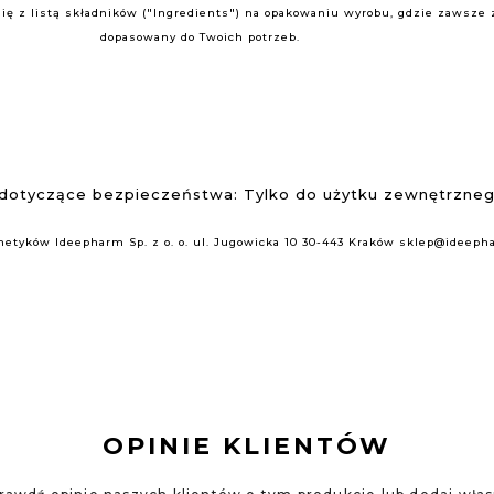
ę z listą składników ("Ingredients") na opakowaniu wyrobu, gdzie zawsze zn
dopasowany do Twoich potrzeb.
 dotyczące bezpieczeństwa: Tylko do użytku zewnętrzneg
smetyków
Ideepharm Sp. z o. o.
ul. Jugowicka 10
30-443 Kraków
sklep@ideepha
OPINIE KLIENTÓW