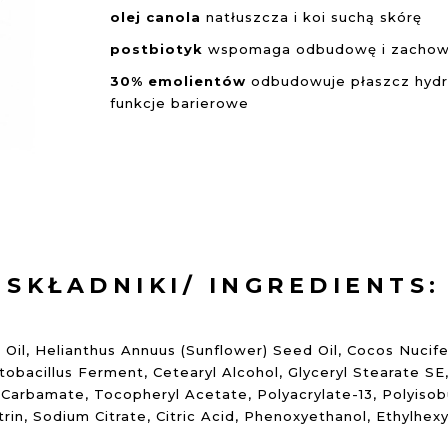
olej canola
natłuszcza i koi suchą skórę
postbiotyk
wspomaga odbudowę i zachowan
30% emolientów
odbudowuje płaszcz hydro
funkcje barierowe
SKŁADNIKI/ INGREDIENTS:
l, Helianthus Annuus (Sunflower) Seed Oil, Cocos Nucifera
tobacillus Ferment, Cetearyl Alcohol, Glyceryl Stearate SE, 
 Carbamate, Tocopheryl Acetate, Polyacrylate-13, Polyisob
in, Sodium Citrate, Citric Acid, Phenoxyethanol, Ethylhexy