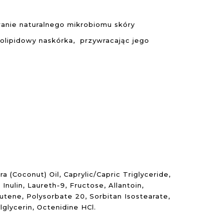
ie naturalnego mikrobiomu skóry
lipidowy naskórka, przywracając jego
 (Coconut) Oil, Caprylic/Capric Triglyceride,
Inulin, Laureth-9, Fructose, Allantoin,
utene, Polysorbate 20, Sorbitan Isostearate,
lglycerin, Octenidine HCl.