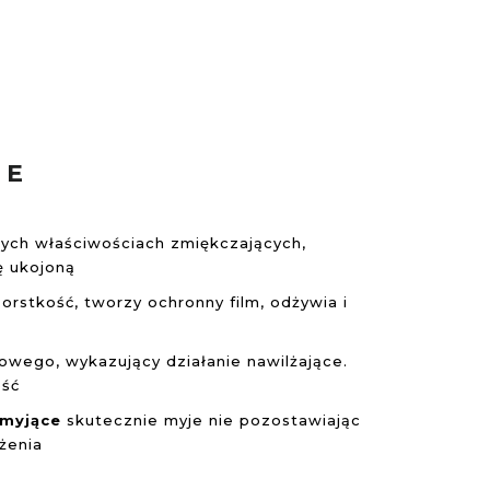
NE
nych właściwościach zmiękczających,
rę ukojoną
orstkość, tworzy ochronny film, odżywia i
rowego, wykazujący działanie nawilżające.
ość
i myjące
skutecznie myje nie pozostawiając
żenia