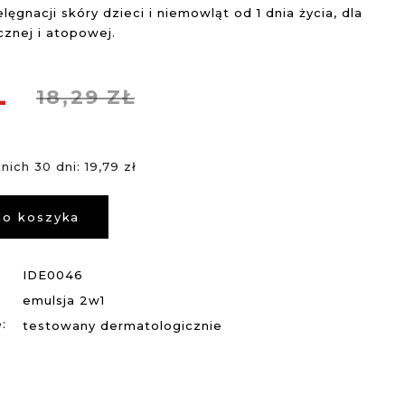
elęgnacji skóry dzieci i niemowląt od 1 dnia życia, dla
icznej i atopowej.
Ł
18,
29
ZŁ
nich 30 dni: 19,79 zł
do koszyka
IDE0046
emulsja 2w1
:
testowany dermatologicznie