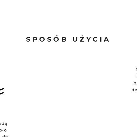
SPOSÓB UŻYCIA
d
de
odą
oło
i do