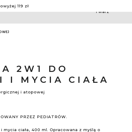
wyżej 119 zł
Twarz
POWEJ
JA 2W1 DO
I I MYCIA CIAŁA
lergicznej i atopowej
OWANY PRZEZ PEDIATRÓW.
 i mycia ciała, 400 ml. Opracowana z myślą o