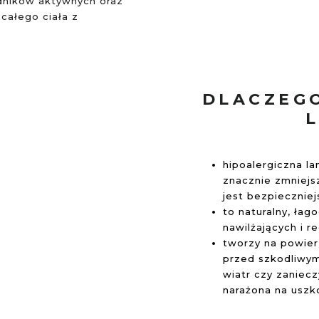
adników aktywnych oraz
całego ciała z
DLACZEG
hipoalergiczna la
znacznie zmniejs
jest bezpieczniejs
to naturalny, łag
nawilżających i r
tworzy na powierz
przed szkodliwym
wiatr czy zaniecz
narażona na uszk