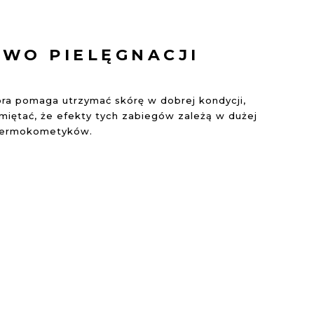
TWO PIELĘGNACJI
óra pomaga utrzymać skórę w dobrej kondycji,
miętać, że efekty tych zabiegów zależą w dużej
 dermokometyków.