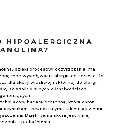
O HIPOALERGICZNA
LANOLINA?
nolina, dzięki procesowi oczyszczania, ma
zoną moc wywoływania alergii, co sprawia, że
za dla skóry wrażliwej i skłonnej do alergii
odny składnik o silnych właściwościach
egenerujących
chni skóry barierę ochronną, która chroni
i czynnikami zewnętrznymi, takimi jak zimno,
yszczenia. Dzięki temu skóra jest mniej
odzenia i podrażnienia