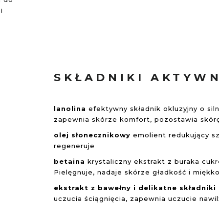
i
SKŁADNIKI AKTYW
lanolina
efektywny składnik okluzyjny o sil
zapewnia skórze komfort, pozostawia skó
olej słonecznikowy
emolient redukujący sz
regeneruje
betaina
krystaliczny ekstrakt z buraka cuk
Pielęgnuje, nadaje skórze gładkość i miękk
ekstrakt z bawełny i delikatne składnik
uczucia ściągnięcia, zapewnia uczucie nawil