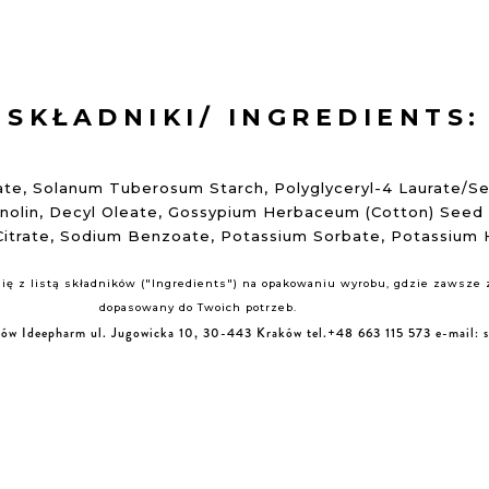
SKŁADNIKI/ INGREDIENTS:
eate, Solanum Tuberosum Starch, Polyglyceryl-4 Laurate/Se
anolin, Decyl Oleate, Gossypium Herbaceum (Cotton) Seed 
itrate, Sodium Benzoate, Potassium Sorbate, Potassium Hy
ę z listą składników ("Ingredients") na opakowaniu wyrobu, gdzie zawsze zn
dopasowany do Twoich potrzeb.
ków Ideepharm
ul. Jugowicka 10, 30-443 Kraków
tel.+48 663 115 573
e-mail: