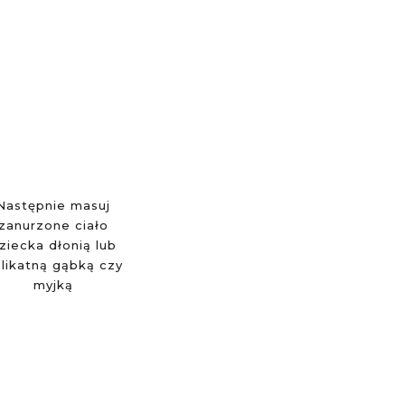
Następnie masuj
zanurzone ciało
ziecka dłonią lub
likatną gąbką czy
myjką