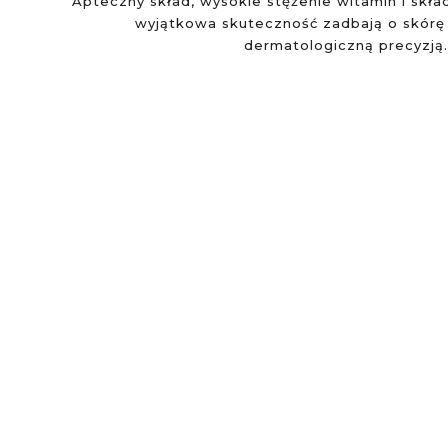
Apteczny skład, wysokie stężenie witamin i skł
wyjątkowa skuteczność zadbają o skórę 
dermatologiczną precyzją.