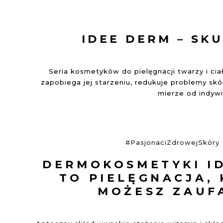
początek
galerii
IDEE DERM – SK
Seria kosmetyków do pielęgnacji twarzy i ci
zapobiega jej starzeniu, redukuje problemy sk
mierze od indyw
#PasjonaciZdrowejSkóry
DERMOKOSMETYKI I
TO PIELĘGNACJA,
MOŻESZ ZAUF