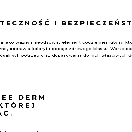
UTECZNOŚĆ I BEZPIECZEŃS
ała jako ważny i nieodzowny element codziennej rutyny, kt
órne, poprawia koloryt i dodaje zdrowego blasku. Warto pa
idualnych potrzeb oraz dopasowania do nich właściwych
DEE DERM
 KTÓREJ
AĆ.