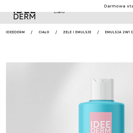
Darmowa sta
Ciało
IDEEDERM
CIAŁO
ŻELE I EMULSJE
EMULSJA 2W1 D
Przejdź
na
koniec
galerii