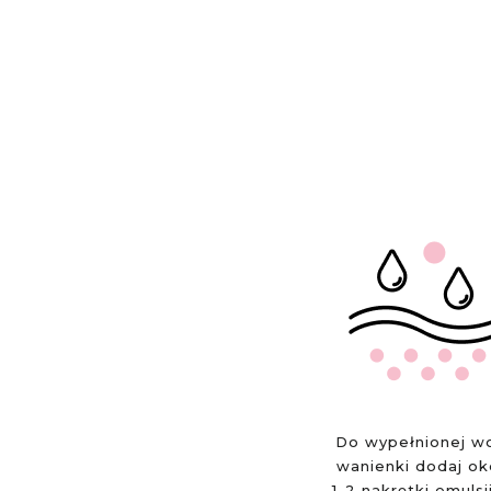
Do wypełnionej w
wanienki dodaj ok
1-2 nakrętki emulsj