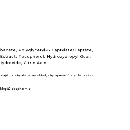
bacate, Polyglyceryl-6 Caprylate/Caprate,
Extract, Tocopherol, Hydroxypropyl Guar,
droxide, Citric Acid.
ajduje się aktualny skład, aby upewnić się, że jest on
sklep@ideepharm.pl