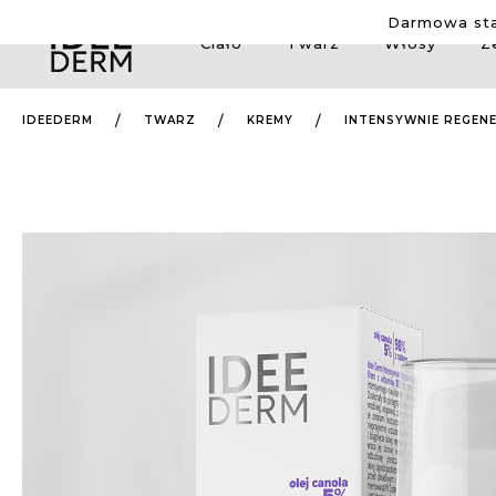
Darmowa sta
Ciało
Twarz
Włosy
Z
IDEEDERM
TWARZ
KREMY
INTENSYWNIE REGENE
Przejdź
na
koniec
galerii