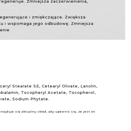
 regeneruje. Zmniejsza zaczerwienienia,
regenerujące i zmiękczające. Zwiększa
ku i wspomaga jego odbudowę. Zmniejsza
jenie
ceryl Stearate SE, Cetearyl Olivate, Lanolin,
cobalamin, Tocopheryl Acetate, Tocopherol,
trate, Sodium Phytate.
ajduje się aktualny skład, aby upewnić się, że jest on