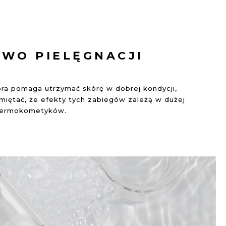
TWO PIELĘGNACJI
óra pomaga utrzymać skórę w dobrej kondycji,
miętać, że efekty tych zabiegów zależą w dużej
 dermokometyków.