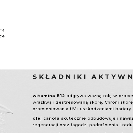
w
rę
ice
SKŁADNIKI AKTYW
witamina B12
odgrywa ważną rolę w proces
wrażliwą i zestresowaną skórę. Chroni skór
promieniowania UV i uszkodzeniami bariery 
olej canola
skutecznie odbudowuje i nawil
regeneracji oraz łagodzi podrażnienia i red