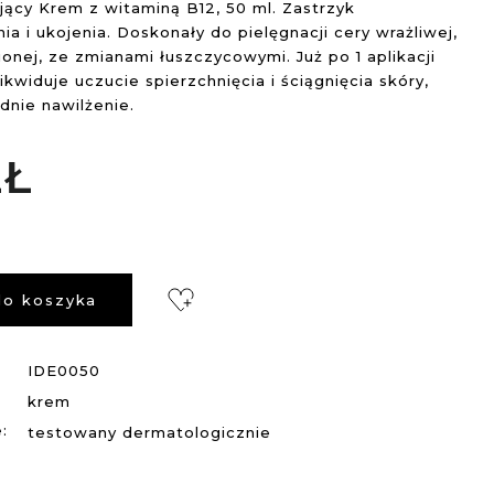
ący Krem z witaminą B12, 50 ml. Zastrzyk
a i ukojenia. Doskonały do pielęgnacji cery wrażliwej,
onej, ze zmianami łuszczycowymi. Już po 1 aplikacji
likwiduje uczucie spierzchnięcia i ściągnięcia skóry,
nie nawilżenie.
ZŁ
do koszyka
IDE0050
krem
:
testowany dermatologicznie