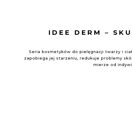
początek
galerii
IDEE DERM – SK
Seria kosmetyków do pielęgnacji twarzy i ci
zapobiega jej starzeniu, redukuje problemy sk
mierze od indyw