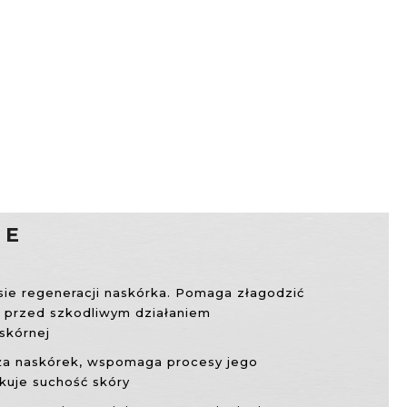
NE
ie regeneracji naskórka. Pomaga złagodzić
ę przed szkodliwym działaniem
skórnej
ża naskórek, wspomaga procesy jego
ukuje suchość skóry