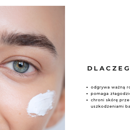
DLACZEG
odgrywa ważną ro
pomaga złagodzić
chroni skórę prz
uszkodzeniami ba