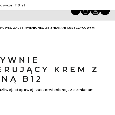
wyżej 119 zł
OPOWEJ, ZACZERWIENIONEJ, ZE ZMIANAMI ŁUSZCZYCOWYMI
SYWNIE
ERUJĄCY KREM Z
NĄ B12
rażliwej, atopowej, zaczerwienionej, ze zmianami