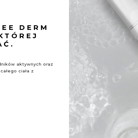
DEE DERM
 KTÓREJ
AĆ.
adników aktywnych oraz
całego ciała z