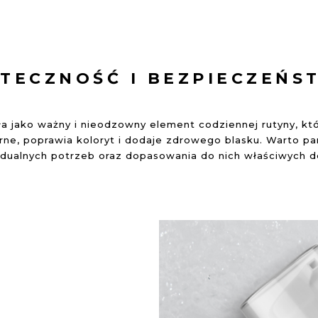
UTECZNOŚĆ I BEZPIECZEŃS
ała jako ważny i nieodzowny element codziennej rutyny, kt
órne, poprawia koloryt i dodaje zdrowego blasku. Warto pa
idualnych potrzeb oraz dopasowania do nich właściwych