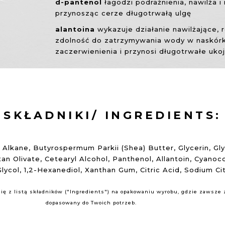
d-pantenol
łagodzi podrażnienia, nawilża i
przynosząc cerze długotrwałą ulgę
alantoina
wykazuje działanie nawilżające, 
zdolność do zatrzymywania wody w naskór
zaczerwienienia i przynosi długotrwałe uko
SKŁADNIKI/ INGREDIENTS:
9 Alkane, Butyrospermum Parkii (Shea) Butter, Glycerin, Gly
an Olivate, Cetearyl Alcohol, Panthenol, Allantoin, Cyano
ycol, 1,2-Hexanediol, Xanthan Gum, Citric Acid, Sodium Ci
ę z listą składników ("Ingredients") na opakowaniu wyrobu, gdzie zawsze zn
dopasowany do Twoich potrzeb.