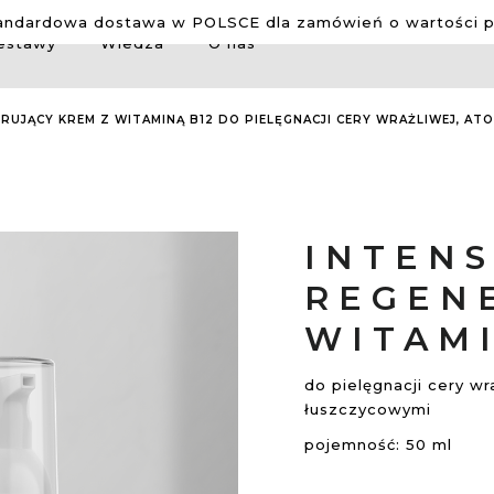
ndardowa dostawa w POLSCE dla zamówień o wartości po
estawy
Wiedza
O nas
RUJĄCY KREM Z WITAMINĄ B12 DO PIELĘGNACJI CERY WRAŻLIWEJ, AT
INTEN
REGEN
WITAMI
do pielęgnacji cery w
łuszczycowymi
pojemność: 50 ml