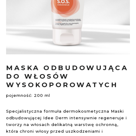
Przejdź
na
MASKA ODBUDOWUJĄCA
początek
DO WŁOSÓW
galerii
WYSOKOPOROWATYCH
pojemność: 200 ml
Specjalistyczna formuła dermokosmetyczna Maski
odbudowującej Idee Derm intensywnie regeneruje i
tworzy na włosach delikatną warstwę ochronną,
która chroni włosy przed uszkodzeniami i