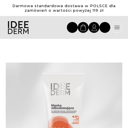
Darmowa standardowa dostawa w POLSCE dla
zamówień o wartości powyżej 119 zł
Przejdź
do
treści
Przejdź
na
koniec
galerii