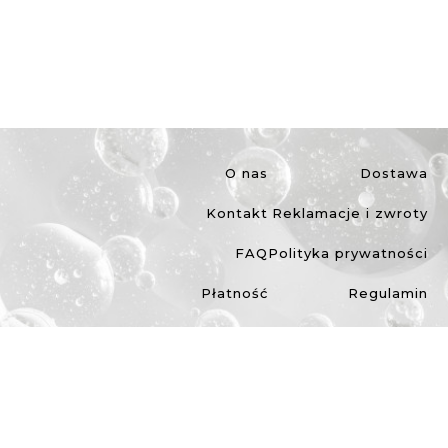
O nas
Dostawa
Kontakt
Reklamacje i zwroty
FAQ
Polityka prywatności
Płatność
Regulamin
©2026 IDEEPHARM