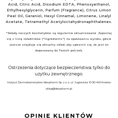
Acid, Citric Acid, Disodium EDTA, Phenoxyethanol,
Ethylhexylglycerin, Parfum (Fragrance), Citrus Limon
Peel Oil, Geraniol, Hexyl Cinnamal, Limonene, Linalyl
Acetate, Tetramethyl Acetyloctahydronaphthalenes.
*Składy naszych kosmetyków są regularnie aktualizowane. Zapoznaj
się z listą składników ("Ingredients") na opakowaniu wyrobu, gdzie
zawsze znajduje się aktualny skład, aby upewnić się, że jest on
dopasowany do Twoich potrzeb.
Ostrzeżenia dotyczące bezpieczeństwa: tylko do
użytku zewnętrznego.
Instytut Dermokosmetyków
Ideepharm Sp. z o. o.
ul. Jugowicka 10
30-443 Kraków
sklep@ideepharm.pl
OPINIE KLIENTÓW