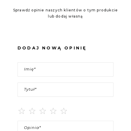
Sprawdź opinie naszych klientów o tym produkcie
lub dodaj własną
DODAJ NOWĄ OPINIĘ
Imię
Tytuł
Ocena
1
2
3
4
5
star
stars
stars
stars
stars
Opinia