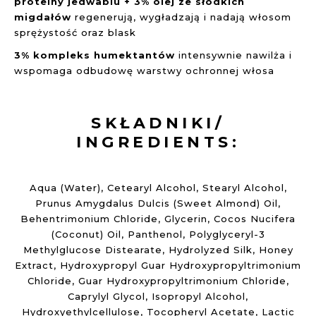
proteiny jedwabiu + 3% olej ze słodkich
migdałów
regenerują, wygładzają i nadają włosom
sprężystość oraz blask
3% kompleks humektantów
intensywnie nawilża i
wspomaga odbudowę warstwy ochronnej włosa
SKŁADNIKI/
INGREDIENTS:
Aqua (Water), Cetearyl Alcohol, Stearyl Alcohol,
Prunus Amygdalus Dulcis (Sweet Almond) Oil,
Behentrimonium Chloride, Glycerin, Cocos Nucifera
(Coconut) Oil, Panthenol, Polyglyceryl-3
Methylglucose Distearate, Hydrolyzed Silk, Honey
Extract, Hydroxypropyl Guar Hydroxypropyltrimonium
Chloride, Guar Hydroxypropyltrimonium Chloride,
Caprylyl Glycol, Isopropyl Alcohol,
Hydroxyethylcellulose, Tocopheryl Acetate, Lactic