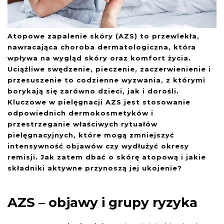
Zestaw SOS
Atopowe zapalenie skóry (AZS) to przewlekła,
nawracająca choroba dermatologiczna, która
wpływa na wygląd skóry oraz komfort życia.
Uciążliwe swędzenie, pieczenie, zaczerwienienie i
Dodaj do ulubionych
przesuszenie to codzienne wyzwania, z którymi
borykają się zarówno dzieci, jak i dorośli.
Kluczowe w pielęgnacji AZS jest stosowanie
Dodaj do ulubionych
odpowiednich dermokosmetyków i
przestrzeganie właściwych rytuałów
pielęgnacyjnych, które mogą zmniejszyć
intensywność objawów czy wydłużyć okresy
remisji. Jak zatem dbać o skórę atopową i jakie
Zestaw: KOMPLEKOSWA KURACJA PRZECIW WYPADANIU WŁOSÓW
składniki aktywne przynoszą jej ukojenie?
AZS – objawy i grupy ryzyka
Dodaj do ulubionych