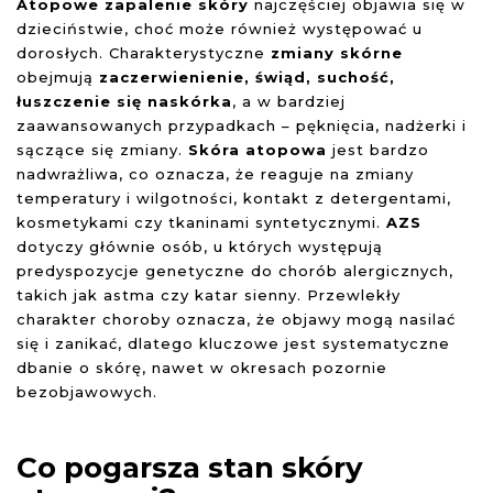
Atopowe zapalenie skóry
najczęściej objawia się w
dzieciństwie, choć może również występować u
Dodaj do ulubionych
dorosłych. Charakterystyczne
zmiany skórne
obejmują
zaczerwienienie, świąd, suchość,
łuszczenie się naskórka
, a w bardziej
zaawansowanych przypadkach – pęknięcia, nadżerki i
sączące się zmiany.
Skóra atopowa
jest bardzo
Zestaw: ODBUDOWA WŁOSÓW ZNISZCZONYCH I ŁAMLIWYCH
nadwrażliwa, co oznacza, że reaguje na zmiany
temperatury i wilgotności, kontakt z detergentami,
kosmetykami czy tkaninami syntetycznymi.
AZS
dotyczy głównie osób, u których występują
predyspozycje genetyczne do chorób alergicznych,
takich jak astma czy katar sienny. Przewlekły
charakter choroby oznacza, że objawy mogą nasilać
Dodaj do ulubionych
się i zanikać, dlatego kluczowe jest systematyczne
dbanie o skórę, nawet w okresach pozornie
Dodaj do ulubionych
bezobjawowych.
Co pogarsza stan skóry