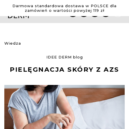
Włosy
Zestawy
Wiedza
Darmowa standardowa dostawa w POLSCE dla
zamówień o wartości powyżej 119 zł
Przejdź
do
PRODUKTY
WIEDZA
treści
Szampony
Wiedza
Maski
Porady
Wcierki
pielęgnacyjne
Wiedza
Nasze
składniki
IDEE DERM blog
SPRAWDŹ
PIELĘGNACJA SKÓRY Z AZS
NASZE
PRODUKTY
Dodaj do ulubionych
Dodaj do ulubionych