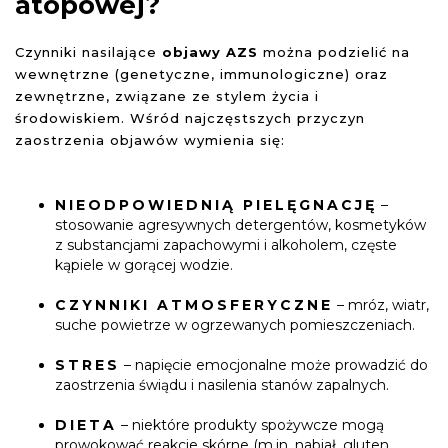
atopowej?
Rozświetlająca witamina C
Czynniki nasilające
objawy AZS
można podzielić na
wewnętrzne (genetyczne, immunologiczne) oraz
zewnętrzne, związane ze stylem życia i
środowiskiem. Wśród najczęstszych przyczyn
zaostrzenia objawów wymienia się:
POLECAMY
NIEODPOWIEDNIĄ PIELĘGNACJĘ
–
NA BLOGU
stosowanie agresywnych detergentów, kosmetyków
z substancjami zapachowymi i alkoholem, częste
ABC witaminowej
kąpiele w gorącej wodzie.
pielęgnacji
CZYNNIKI ATMOSFERYCZNE
– mróz, wiatr,
Kosmetyki z
suche powietrze w ogrzewanych pomieszczeniach.
witaminami w
składzie
STRES
– napięcie emocjonalne może prowadzić do
zaostrzenia świądu i nasilenia stanów zapalnych.
DIETA
– niektóre produkty spożywcze mogą
prowokować reakcje skórne (m.in. nabiał, gluten,