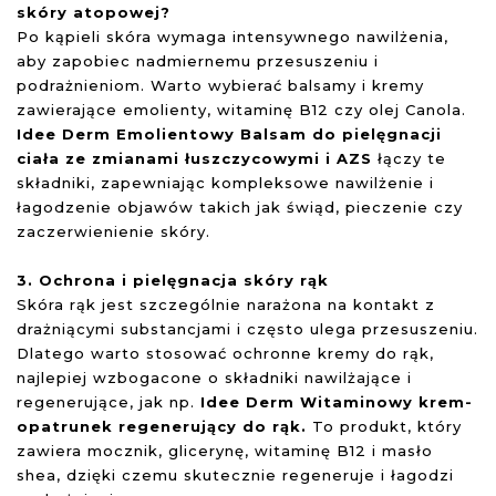
skóry atopowej?
Po kąpieli skóra wymaga intensywnego nawilżenia,
aby zapobiec nadmiernemu przesuszeniu i
podrażnieniom. Warto wybierać balsamy i kremy
zawierające emolienty, witaminę B12 czy olej Canola.
Idee Derm Emolientowy Balsam do pielęgnacji
ciała
ze zmianami łuszczycowymi i AZS
łączy te
składniki, zapewniając kompleksowe nawilżenie i
łagodzenie objawów takich jak świąd, pieczenie czy
zaczerwienienie skóry.
3. Ochrona i pielęgnacja skóry rąk
Skóra rąk jest szczególnie narażona na kontakt z
drażniącymi substancjami i często ulega przesuszeniu.
Dlatego warto stosować ochronne kremy do rąk,
najlepiej wzbogacone o składniki nawilżające i
regenerujące, jak np.
Idee Derm Witaminowy krem-
opatrunek regenerujący do rąk.
To produkt, który
zawiera mocznik, glicerynę, witaminę B12 i masło
shea, dzięki czemu skutecznie regeneruje i łagodzi