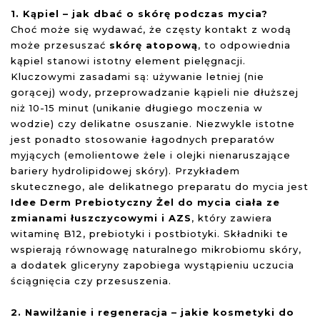
1. Kąpiel – jak dbać o skórę podczas mycia?
Choć może się wydawać, że częsty kontakt z wodą
może przesuszać
skórę atopową
, to odpowiednia
kąpiel stanowi istotny element pielęgnacji.
Kluczowymi zasadami są: używanie letniej (nie
gorącej) wody, przeprowadzanie kąpieli nie dłuższej
niż 10-15 minut (unikanie długiego moczenia w
wodzie) czy delikatne osuszanie. Niezwykle istotne
jest ponadto stosowanie łagodnych preparatów
myjących (emolientowe żele i olejki nienaruszające
bariery hydrolipidowej skóry). Przykładem
skutecznego, ale delikatnego preparatu do mycia jest
Idee Derm Prebiotyczny Żel do mycia ciała ze
zmianami łuszczycowymi i AZS
, który zawiera
witaminę B12, prebiotyki i postbiotyki. Składniki te
wspierają równowagę naturalnego mikrobiomu skóry,
a dodatek gliceryny zapobiega wystąpieniu uczucia
ściągnięcia czy przesuszenia.
2. Nawilżanie i regeneracja – jakie kosmetyki do