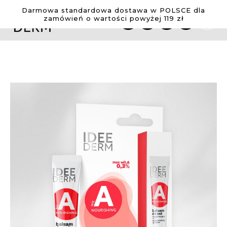
sy
Zestawy
Wiedza
O
Darmowa standardowa dostawa w POLSCE dla
nas
zamówień o wartości powyżej 119 zł
Przejdź
do
treści
Szampony
Porady
Maski
pielęgnacyjne
Przejdź
Wcierki
Nasze
na
składniki
koniec
galerii