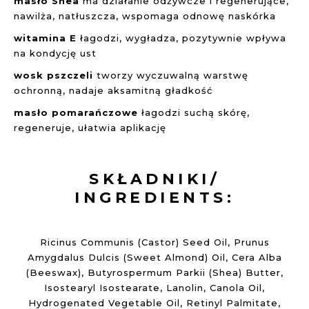
masło Shea
ma działanie odżywcze i regenerujące,
nawilża, natłuszcza, wspomaga odnowę naskórka
witamina E
łagodzi, wygładza, pozytywnie wpływa
na kondycję ust
wosk pszczeli
tworzy wyczuwalną warstwę
ochronną, nadaje aksamitną gładkość
masło pomarańczowe
łagodzi suchą skórę,
regeneruje, ułatwia aplikację
SKŁADNIKI/
INGREDIENTS:
Ricinus Communis (Castor) Seed Oil, Prunus
Amygdalus Dulcis (Sweet Almond) Oil, Cera Alba
(Beeswax), Butyrospermum Parkii (Shea) Butter,
Isostearyl Isostearate, Lanolin, Canola Oil,
Hydrogenated Vegetable Oil, Retinyl Palmitate,