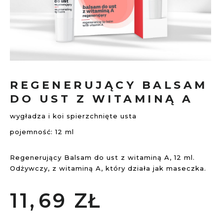
Przejdź
na
REGENERUJĄCY BALSAM
początek
DO UST Z WITAMINĄ A
galerii
wygładza i koi spierzchnięte usta
pojemność: 12 ml
Regenerujący Balsam do ust z witaminą A, 12 ml.
Odżywczy, z witaminą A, który działa jak maseczka.
11,
69
ZŁ